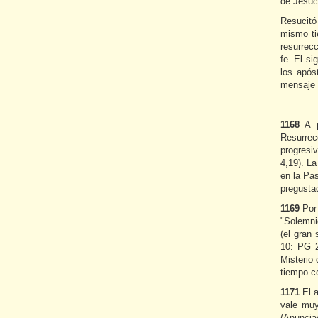
de Jesucr
Resucitó 
mismo ti
resurrecc
fe. El si
los após
mensaje q
1168
A p
Resurrecc
progresi
4,19). L
en la Pas
pregustad
1169
Por
"Solemni
(el gran 
10: PG 2
Misterio 
tiempo c
1171
El a
vale muy
(Anuncia