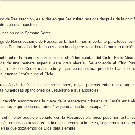
o de Resurrección, es el día en que Jesucristo resucita después de la crucif
ntro con sus apóstoles.
alización de la Semana Santa.
go de Resurrección o de Pascua es la fiesta más importante para todos los c
n la Resurrección de Jesús es cuando adquiere sentido toda nuestra religión
iunfó sobre la muerte y con esto nos abrió las puertas del Cielo. En la Misa
os de una manera especial esta gran alegría. Se enciende el Cirio Pa
ta la luz de Cristo resucitado y que permanecerá prendido hasta el 
n, cuando Jesús sube al Cielo.
rección de Jesús es un hecho histórico, cuyas pruebas entre otras, son el
las numerosas apariciones de Jesucristo a sus apóstoles.
surrección encontramos la clave de la esperanza cristiana: si Jesús está vi
nosotros, ¿qué podemos temer?, ¿qué nos puede preocupar?
r sufrimiento adquiere sentido con la Resurrección, pues podemos estar s
ués de una corta vida en la tierra, si hemos sido fieles, llegaremos a una 
, en la que gozaremos de Dios para siempre.