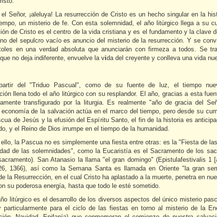
isto.
el Señor, ¡aleluya! La resurrección de Cristo es un hecho singular en la hist
empo, un misterio de fe. Con esta solemnidad, el año litúrgico llega a su c
ión de Cristo es el centro de la vida cristiana y es el fundamento y la clave 
gno del sepulcro vacío es anuncio del misterio de la resurrección. Y se conv
toles en una verdad absoluta que anunciarán con firmeza a todos. Se tr
ue no deja indiferente, envuelve la v
i
da del creyente y conlleva una vida nu
artir del "Triduo Pascual", como de su fuente de luz, el tiempo nue
ión llena todo el año litúrgico con su resplandor. El año, gracias a esta fue
vamente transfigurado por la liturgia. Es realmente "año de gracia del Señ
a economía de la salvación actúa en el marco del tiempo, pero desde su cum
cua de Jesús y la efusión del Espíritu Santo, el fin de la historia es antici
o, y el Reino de Dios irrumpe en el tiempo de la humanidad.
 ello, la Pascua no es simplemente una fiesta entre otras: es la "Fiesta de las
dad de las solemnidades", como la Eucaristía es el Sacramento de los sa
sacramento). San Atanasio la llama "el gran domingo" (Epistulafestivalis 1 
6, 1366), así como la Semana Santa es llamada en Oriente "la gran se
de la Resurrección, en el cual Cristo ha aplastado a la muerte, penetra en nue
on su poderosa energía, hasta que todo le esté sometido.
ño litúrgico es el desarrollo de los diversos aspectos del único misterio pas
 particularmente para el ciclo de las fiestas en torno al misterio de la En
ción, Navidad, Epifanía) que conmemoran el comienzo de nuestra salvac