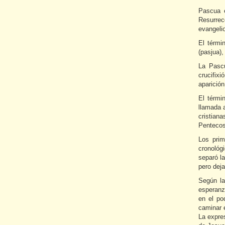
Pascua e
Resurrec
evangeli
El térmi
La Pasc
crucifix
aparición
El térmi
llamada 
cristian
Pentecost
Los prim
cronológi
separó la
pero deja
Según la
esperanza
en el po
caminar 
La expres