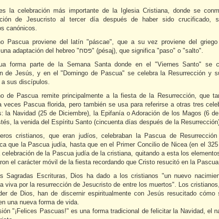
s la celebración más importante de la Iglesia Cristiana, donde se con
ción de Jesucristo al tercer día después de haber sido crucificado, 
os canónicos.
no Pascua proviene del latín "páscae", que a su vez proviene del grieg
(pasjua), una adaptación del hebreo "פסח" (pésaj), que significa "paso" o "salto".
ua forma parte de la Semana Santa donde en el "Viernes Santo" se ce
ión de Jesús, y en el "Domingo de Pascua" se celebra la Resurrección y s
 a sus discípulos.
no de Pascua remite principalmente a la fiesta de la Resurrección, que t
a veces Pascua florida, pero también se usa para referirse a otras tres cele
as: la Navidad (25 de Diciembre), la Epifanía o Adoración de los Magos (6 de
és, la venida del Espíritu Santo (cincuenta días después de la Resurrección)
eros cristianos, que eran judíos, celebraban la Pascua de Resurrección
ca que la Pascua judía, hasta que en el Primer Concilio de Nicea (en el 325
 celebración de la Pascua judía de la cristiana, quitando a esta los element
ron el carácter móvil de la fiesta recordando que Cristo resucitó en la Pascua
s Sagradas Escrituras, Dios ha dado a los cristianos "un nuevo nacimie
 viva por la resurrección de Jesucristo de entre los muertos". Los cristianos,
der de Dios, han de discernir espiritualmente con Jesús resucitado cómo
en una nueva forma de vida.
ión "¡Felices Pascuas!" es una forma tradicional de felicitar la Navidad, el 