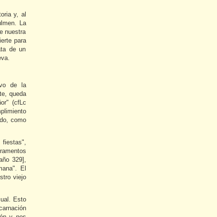
oria y, al
ulmen. La
de nuestra
ierte para
ata de un
eva.
vo de la
nte, queda
or" (cfLc
plimiento
pado, como
 fiestas",
cramentos
[año 329],
mana". El
stro viejo
cual. Esto
carnación
ión y nos