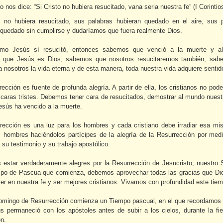
 nos dice: “Si Cristo no hubiera resucitado, vana seria nuestra fe” (I Corintio
 no hubiera resucitado, sus palabras hubieran quedado en el aire, sus
 quedado sin cumplirse y dudaríamos que fuera realmente Dios.
omo Jesús sí resucitó, entonces sabemos que venció a la muerte y al
 que Jesús es Dios, sabemos que nosotros resucitaremos también, sab
 nosotros la vida eterna y de esta manera, toda nuestra vida adquiere sentid
ección es fuente de profunda alegría. A partir de ella, los cristianos no pod
caras tristes. Debemos tener cara de resucitados, demostrar al mundo nuestr
esús ha vencido a la muerte.
rección es una luz para los hombres y cada cristiano debe irradiar esa mi
s hombres haciéndolos partícipes de la alegría de la Resurrección por med
 su testimonio y su trabajo apostólico.
estar verdaderamente alegres por la Resurrección de Jesucristo, nuestro 
mpo de Pascua que comienza, debemos aprovechar todas las gracias que Di
er en nuestra fe y ser mejores cristianos. Vivamos con profundidad este tiem
omingo de Resurrección comienza un Tiempo pascual, en el que recordamos 
s permaneció con los apóstoles antes de subir a los cielos, durante la fie
n.