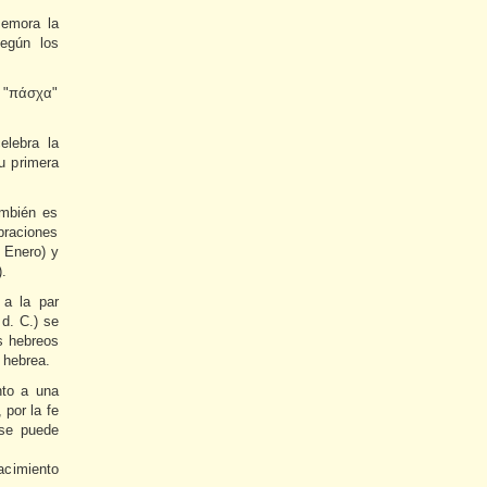
memora la
según los
o "πάσχα"
lebra la
u primera
ambién es
braciones
 Enero) y
.
 a la par
 d. C.) se
os hebreos
 hebrea.
nto a una
 por la fe
 se puede
nacimiento