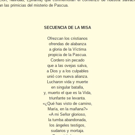
n las primicias del misterio de Pascua.
SECUENCIA DE LA MISA
Ofrezcan los cristianos
ofrendas de alabanza
a gloria de la Víctima
propicia de la Pascua.
Cordero sin pecado
que a las ovejas salva,
a Dios y a los culpables
unió con nueva alianza.
Lucharon vida y muerte
en singular batalla,
y, muerto el que es la Vida,
triunfante se levanta.
«¿Qué has visto de camino,
María, en la mañana?»
«A mi Señor glorioso,
la tumba abandonada,
los ángeles testigos,
sudarios y mortaja.