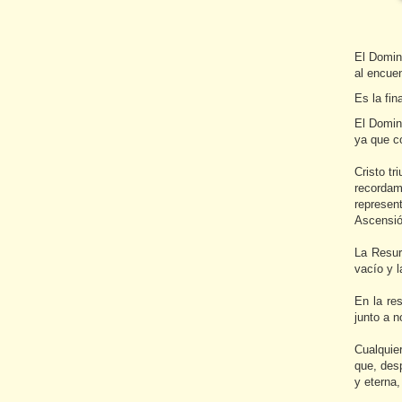
El Doming
al encue
Es la fin
El Domin
ya que co
Cristo tr
recordam
represen
Ascensió
La Resur
vacío y 
En la re
junto a 
Cualquie
que, desp
y eterna