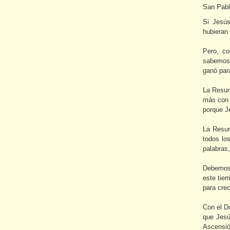
San Pablo
Si Jesús
hubieran
Pero, c
sabemos
ganó para
La Resurr
más con 
porque J
La Resur
todos lo
palabras,
Debemos 
este tie
para crec
Con el D
que Jesú
Ascensió