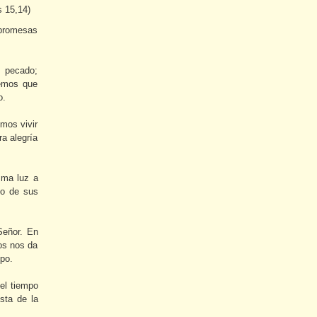
s 15,14)
 promesas
 pecado;
emos que
o.
emos vivir
a alegría
sma luz a
io de sus
Señor. En
os nos da
po.
el tiempo
sta de la