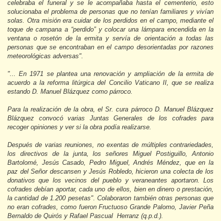
celebraba el funeral y se le acompañaba hasta el cementerio, esto
solucionaba el problema de personas que no tenían familiares y vivían
solas. Otra misión era cuidar de los perdidos en el campo, mediante el
toque de campana a “perdido” y colocar una lámpara encendida en la
ventana o rosetón de la ermita y servía de orientación a todas las
personas que se encontraban en el campo desorientadas por razones
meteorológicas adversas".
"... En 1971 se plantea una renovación y ampliación de la ermita de
acuerdo a la reforma litúrgica del Concilio Vaticano II, que se realiza
estando D. Manuel Blázquez como párroco.
Para la realización de la obra, el Sr. cura párroco D. Manuel Blázquez
Blázquez convocó varias Juntas Generales de los cofrades para
recoger opiniones y ver si la obra podía realizarse.
Después de varias reuniones, no exentas de múltiples contrariedades,
los directivos de la junta, los señores Miguel Postiguillo, Antonio
Bartolomé, Jesús Casado, Pedro Miguel, Andrés Méndez, que en la
paz del Señor descansen y Jesús Robledo, hicieron una colecta de los
donativos que los vecinos del pueblo y veraneantes aportaron. Los
cofrades debían aportar, cada uno de ellos, bien en dinero o prestación,
la cantidad de 1.200 pesetas". Colaboraron también otras personas que
no eran cofrades, como fueron Fructuoso Grande Palomo, Javier Peña
Bernaldo de Quirós y Rafael Pascual Herranz (q.p.d.).