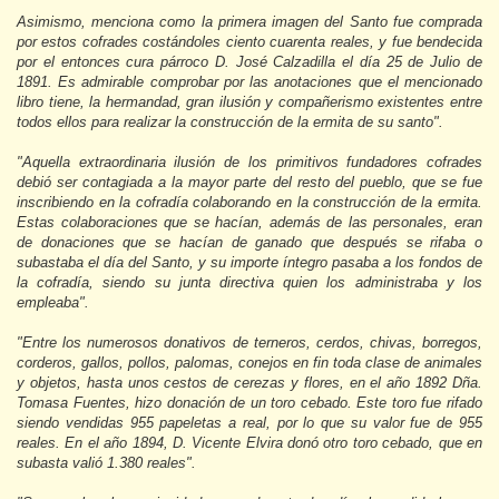
Asimismo, menciona como la primera imagen del Santo fue comprada
por estos cofrades costándoles ciento cuarenta reales, y fue bendecida
por el entonces cura párroco D. José Calzadilla el día 25 de Julio de
1891. Es admirable comprobar por las anotaciones que el mencionado
libro tiene, la hermandad, gran ilusión y compañerismo existentes entre
todos ellos para realizar la construcción de la ermita de su santo".
"Aquella extraordinaria ilusión de los primitivos fundadores cofrades
debió ser contagiada a la mayor parte del resto del pueblo, que se fue
inscribiendo en la cofradía colaborando en la construcción de la ermita.
Estas colaboraciones que se hacían, además de las personales, eran
de donaciones que se hacían de ganado que después se rifaba o
subastaba el día del Santo, y su importe íntegro pasaba a los fondos de
la cofradía, siendo su junta directiva quien los administraba y los
empleaba".
"Entre los numerosos donativos de terneros, cerdos, chivas, borregos,
corderos, gallos, pollos, palomas, conejos en fin toda clase de animales
y objetos, hasta unos cestos de cerezas y flores, en el año 1892 Dña.
Tomasa Fuentes, hizo donación de un toro cebado. Este toro fue rifado
siendo vendidas 955 papeletas a real, por lo que su valor fue de 955
reales. En el año 1894, D. Vicente Elvira donó otro toro cebado, que en
subasta valió 1.380 reales".