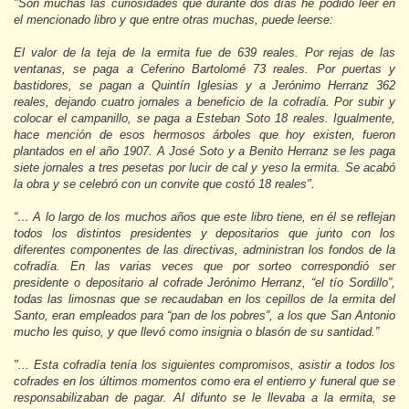
"Son muchas las curiosidades que durante dos días he podido leer en
el mencionado libro y que entre otras muchas, puede leerse:
El valor de la teja de la ermita fue de 639 reales. Por rejas de las
ventanas, se paga a Ceferino Bartolomé 73 reales. Por puertas y
bastidores, se pagan a Quintín Iglesias y a Jerónimo Herranz 362
reales, dejando cuatro jornales a beneficio de la cofradía. Por subir y
colocar el campanillo, se paga a Esteban Soto 18 reales. Igualmente,
hace mención de esos hermosos árboles que hoy existen, fueron
plantados en el año 1907. A José Soto y a Benito Herranz se les paga
siete jornales a tres pesetas por lucir de cal y yeso la ermita. Se acabó
la obra y se celebró con un convite que costó 18 reales".
“… A lo largo de los muchos años que este libro tiene, en él se reflejan
todos los distintos presidentes y depositarios que junto con los
diferentes componentes de las directivas, administran los fondos de la
cofradía. En las varias veces que por sorteo correspondió ser
presidente o depositario al cofrade Jerónimo Herranz, “el tío Sordillo”,
todas las limosnas que se recaudaban en los cepillos de la ermita del
Santo, eran empleados para “pan de los pobres”, a los que San Antonio
mucho les quiso, y que llevó como insignia o blasón de su santidad.”
"... Esta cofradía tenía los siguientes compromisos, asistir a todos los
cofrades en los últimos momentos como era el entierro y funeral que se
responsabilizaban de pagar. Al difunto se le llevaba a la ermita, se