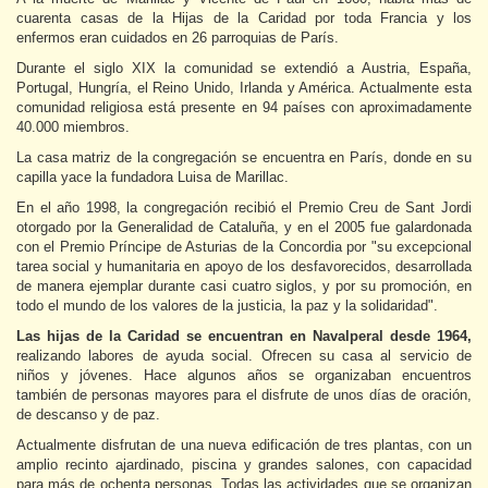
cuarenta casas de la Hijas de la Caridad por toda Francia y los
enfermos eran cuidados en 26 parroquias de París.
Durante el siglo XIX la comunidad se extendió a Austria, España,
Portugal, Hungría, el Reino Unido, Irlanda y América. Actualmente esta
comunidad religiosa está presente en 94 países con aproximadamente
40.000 miembros.
La casa matriz de la congregación se encuentra en París, donde en su
capilla yace la fundadora Luisa de Marillac.
En el año 1998, la congregación recibió el Premio Creu de Sant Jordi
otorgado por la Generalidad de Cataluña, y en el 2005 fue galardonada
con el Premio Príncipe de Asturias de la Concordia por "su excepcional
tarea social y humanitaria en apoyo de los desfavorecidos, desarrollada
de manera ejemplar durante casi cuatro siglos, y por su promoción, en
todo el mundo de los valores de la justicia, la paz y la solidaridad".
Las hijas de la Caridad se encuentran en Navalperal desde 1964,
realizando labores de ayuda social. Ofrecen su casa al servicio de
niños y jóvenes. Hace algunos años se organizaban encuentros
también de personas mayores para el disfrute de unos días de oración,
de descanso y de paz.
Actualmente disfrutan de una nueva edificación de tres plantas, con un
amplio recinto ajardinado, piscina y grandes salones, con capacidad
para más de ochenta personas. Todas las actividades que se organizan